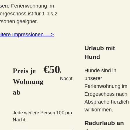
sere Ferienwohnung im
rgeschoss ist für 1 bis 2
rsonen geeignet.
itere Impressionen ––>
Urlaub mit
E
Hund
€50
Preis je
Hunde sind in
/
unserer
Nacht
Wohnung
Ferienwohnung im
g
ab
Erdgeschoss nach
Absprache herzlich
willkommen.
Jede weitere Person 10€ pro
Nacht.
Radurlaub an